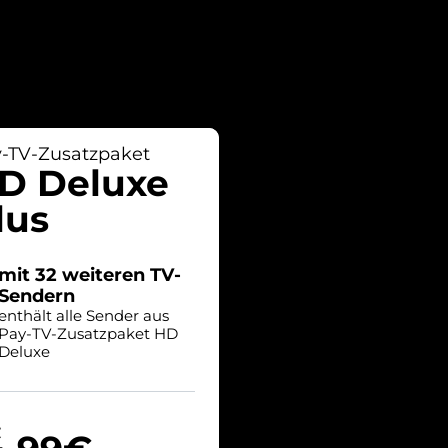
-TV-Zusatzpaket
D Deluxe
lus
mit 32 weiteren TV-
Sendern
enthält alle Sender aus
Pay-TV-Zusatzpaket HD
Deluxe
.