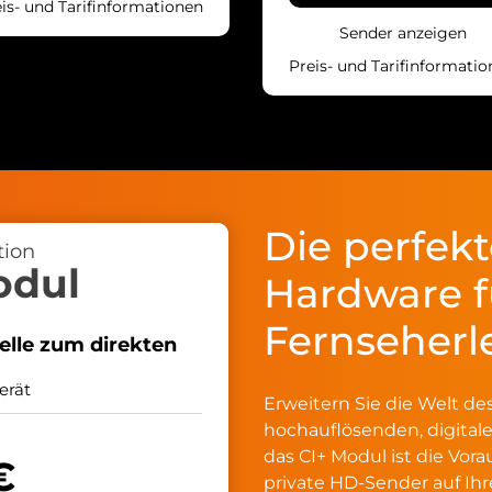
is- und Tarifinformationen
Sender anzeigen
Preis- und Tarifinformati
Die perfek
tion
odul
Hardware f
Fernseherl
elle zum direkten
erät
Erweitern Sie die Welt de
hochauflösenden, digital
das CI+ Modul ist die Vor
€
private HD-Sender auf Ih