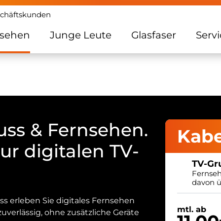
Zum Inhalt springen
chäftskunden
nsehen
Junge Leute
Glasfaser
Servi
uss & Fernsehen.
Kabe
ur digitalen TV-
TV-Gr
Fernseh
davon ü
 erleben Sie digitales Fernsehen
mtl. ab
zuverlässig, ohne zusätzliche Geräte