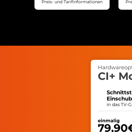
Preis- und Tarifinformationen
Pre
Hardwareop
CI+ M
Schnittst
Einschub
in das TV-G
einmalig
79,90