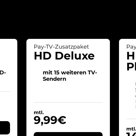
Pay-TV-Zusatzpaket
Pay
HD Deluxe
H
P
HD-
mit 15 weiteren TV-
Sendern
mtl.
9,99€
mtl