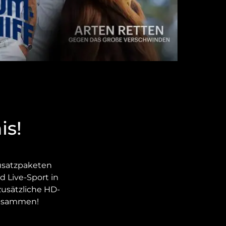
is!
usatzpaketen
 Live-Sport in
zusätzliche HD-
 zusammen!