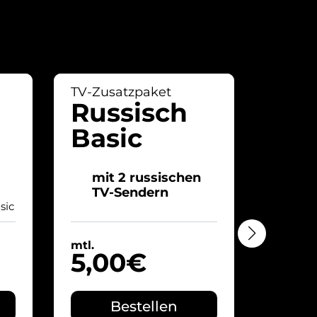
TV-Zusatzpaket
TV-Zus
Russisch
Rus
Basic
Pr
mit 2 russischen
mit
TV-Sendern
TV-
sic
inkl
mtl.
mtl.
5,00€
12,
Bestellen